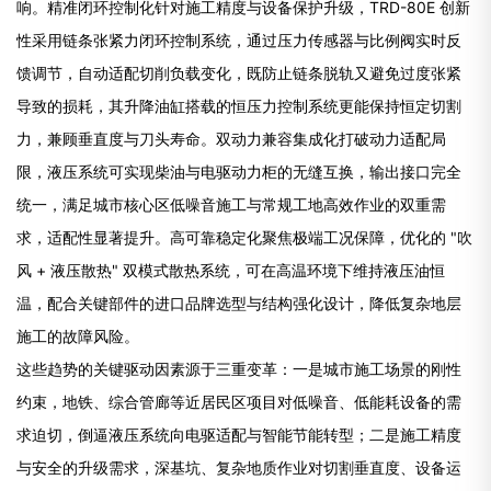
响。精准闭环控制化针对施工精度与设备保护升级，TRD-80E 创新
性采用链条张紧力闭环控制系统，通过压力传感器与比例阀实时反
馈调节，自动适配切削负载变化，既防止链条脱轨又避免过度张紧
导致的损耗，其升降油缸搭载的恒压力控制系统更能保持恒定切割
力，兼顾垂直度与刀头寿命。双动力兼容集成化打破动力适配局
限，液压系统可实现柴油与电驱动力柜的无缝互换，输出接口完全
统一，满足城市核心区低噪音施工与常规工地高效作业的双重需
求，适配性显著提升。高可靠稳定化聚焦极端工况保障，优化的 "吹
风 + 液压散热" 双模式散热系统，可在高温环境下维持液压油恒
温，配合关键部件的进口品牌选型与结构强化设计，降低复杂地层
施工的故障风险。
这些趋势的关键驱动因素源于三重变革：一是城市施工场景的刚性
约束，地铁、综合管廊等近居民区项目对低噪音、低能耗设备的需
求迫切，倒逼液压系统向电驱适配与智能节能转型；二是施工精度
与安全的升级需求，深基坑、复杂地质作业对切割垂直度、设备运