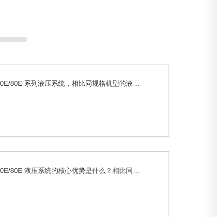
TRD-60E/70E/80E 系列液压系统，相比同规格机型的液压配置，核心性能优势体现在哪里？在实际施工中能解决哪些关键痛点？
TRD-60E/70E/80E 液压系统的核心优势是什么？相比同类系统，在施工可靠性和效率上有何突破？