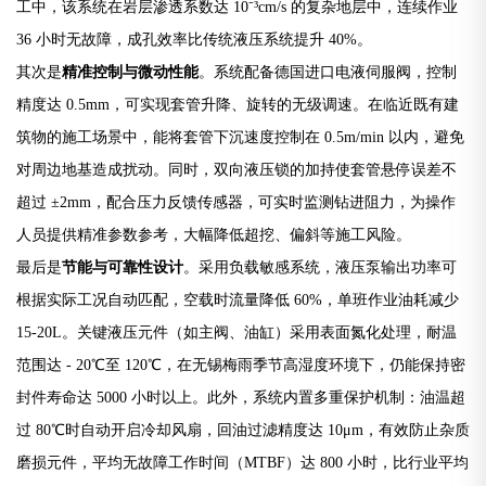
工中，该系统在岩层渗透系数达 10⁻³cm/s 的复杂地层中，连续作业 
36 小时无故障，成孔效率比传统液压系统提升 40%。
其次是
精准控制与微动性能
。系统配备德国进口电液伺服阀，控制
精度达 0.5mm，可实现套管升降、旋转的无级调速。在临近既有建
筑物的施工场景中，能将套管下沉速度控制在 0.5m/min 以内，避免
对周边地基造成扰动。同时，双向液压锁的加持使套管悬停误差不
超过 ±2mm，配合压力反馈传感器，可实时监测钻进阻力，为操作
人员提供精准参数参考，大幅降低超挖、偏斜等施工风险。
最后是
节能与可靠性设计
。采用负载敏感系统，液压泵输出功率可
根据实际工况自动匹配，空载时流量降低 60%，单班作业油耗减少 
15-20L。关键液压元件（如主阀、油缸）采用表面氮化处理，耐温
范围达 - 20℃至 120℃，在无锡梅雨季节高湿度环境下，仍能保持密
封件寿命达 5000 小时以上。此外，系统内置多重保护机制：油温超
过 80℃时自动开启冷却风扇，回油过滤精度达 10μm，有效防止杂质
磨损元件，平均无故障工作时间（MTBF）达 800 小时，比行业平均