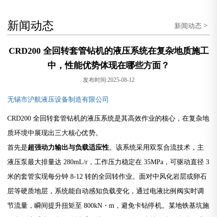
新闻动态
>
新闻动态
CRD200 全回转套管钻机的液压系统在复杂地质施工
中，性能优势体现在哪些方面？
发布时间:2025-08-12
无锡市沪航液压设备制造有限公司
CRD200 全回转套管钻机的液压系统是其高效作业的核心，在复杂地
质环境中展现出三大核心优势。
首先是
超强动力输出与负载适应性
。该系统采用双泵合流技术，主
液压泵最大排量达 280mL/r，工作压力稳定在 35MPa，可驱动直径 3 
米的套管实现每分钟 8-12 转的全回转作业。面对中风化岩层或卵石
层等硬质地层，系统能自动感知负载变化，通过电液比例阀实时调
节流量，瞬间提升扭矩至 800kN・m，避免卡钻停机。某地铁基坑施